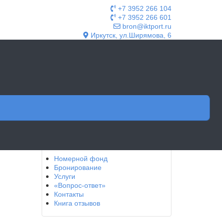
+7 3952 266 104
+7 3952 266 601
bron@iktport.ru
Иркутск, ул.Ширямова, 6
ТАКТЫ
О НАС
Номерной фонд
Бронирование
Услуги
«Вопрос-ответ»
Контакты
Книга отзывов